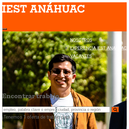
NOSOTROS
EXPERIENCIA IEST ANAHUAC
VACANTES
Encontrar trabajo
¡Tenemos
1
oferta de trabajo para ti!